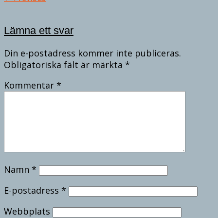
Lämna ett svar
Din e-postadress kommer inte publiceras.
Obligatoriska fält är märkta
*
Kommentar
*
Namn
*
E-postadress
*
Webbplats